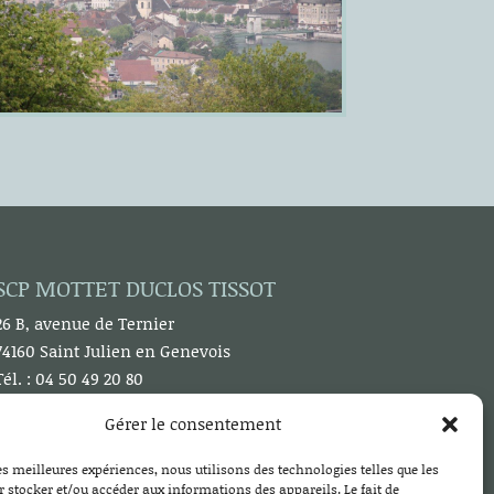
SCP MOTTET DUCLOS TISSOT
26 B, avenue de Ternier
74160 Saint Julien en Genevois
Tél. :
04 50 49 20 80
Email :
contact@mottet-duclos.com
Gérer le consentement
les meilleures expériences, nous utilisons des technologies telles que les
 stocker et/ou accéder aux informations des appareils. Le fait de