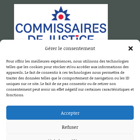
Gérer le consentement
Pour offrir les meilleures expériences, nous utilisons des technologies
SCP MOTTET DUCLOS TISSOT
telles que les cookies pour stocker et/ou accéder aux informations des
26 B, avenue de Ternier
appareils. Le fait de consentir à ces technologies nous permettra de
traiter des données telles que le comportement de navigation ou les ID
74160 Saint Julien en Genevois
uniques sur ce site. Le fait de ne pas consentir ou de retirer son
Tél. :
04 50 49 20 80
consentement peut avoir un effet négatif sur certaines caractéristiques et
fonctions.
Email :
contact@mottet-duclos.com
Accepter
Refuser
© Copyright
ClicOnWeb
2021 - Partenaire du portail