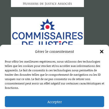
Gérer le consentement
Pour offrir les meilleures expériences, nous utilisons des technologies
SCP MOTTET DUCLOS TISSOT
telles que les cookies pour stocker et/ou accéder aux informations des
26 B, avenue de Ternier
appareils. Le fait de consentir à ces technologies nous permettra de
traiter des données telles que le comportement de navigation ou les ID
74160 Saint Julien en Genevois
uniques sur ce site. Le fait de ne pas consentir ou de retirer son
Tél. :
04 50 49 20 80
consentement peut avoir un effet négatif sur certaines caractéristiques et
fonctions.
Email :
contact@mottet-duclos.com
Accepter