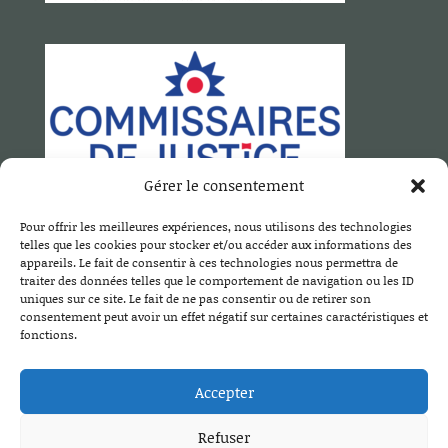
Gérer le consentement
Pour offrir les meilleures expériences, nous utilisons des technologies
SCP MOTTET DUCLOS TISSOT
telles que les cookies pour stocker et/ou accéder aux informations des
26 B, avenue de Ternier
appareils. Le fait de consentir à ces technologies nous permettra de
traiter des données telles que le comportement de navigation ou les ID
74160 Saint Julien en Genevois
uniques sur ce site. Le fait de ne pas consentir ou de retirer son
Tél. :
04 50 49 20 80
consentement peut avoir un effet négatif sur certaines caractéristiques et
fonctions.
Email :
contact@mottet-duclos.com
Accepter
Refuser